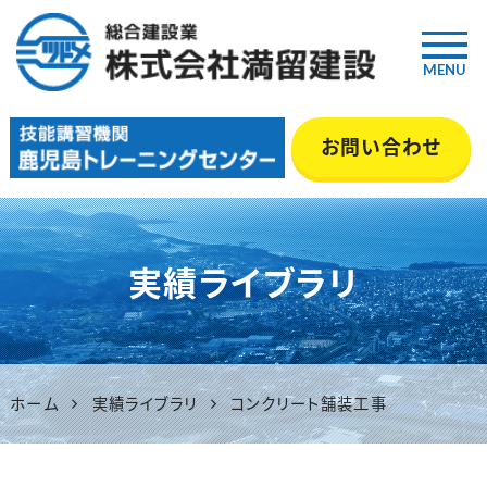
MENU
鹿児島の総合建設業『満留建
お問い合わせ
設』｜土木・舗装・型枠・管工事
等 いちき串木野市
実績ライブラリ
ホーム
実績ライブラリ
コンクリート舗装工事