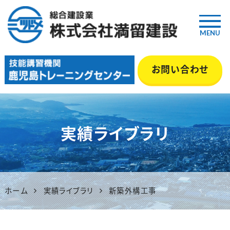
MENU
鹿児島の総合建設業『満留建
お問い合わせ
設』｜土木・舗装・型枠・管工事
等 いちき串木野市
実績ライブラリ
ホーム
実績ライブラリ
新築外構工事