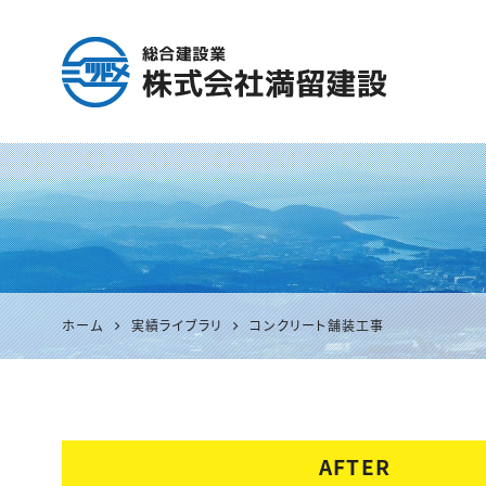
鹿児島の総合建設業『満
留建設』｜土木・舗装・型
枠・管工事等 いちき串木
野市
ホーム
実績ライブラリ
コンクリート舗装工事
AFTER