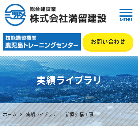
MENU
鹿児島の総合建設業『満留建
お問い合わせ
設』｜土木・舗装・型枠・管工事
等 いちき串木野市
実績ライブラリ
ホーム
実績ライブラリ
新築外構工事