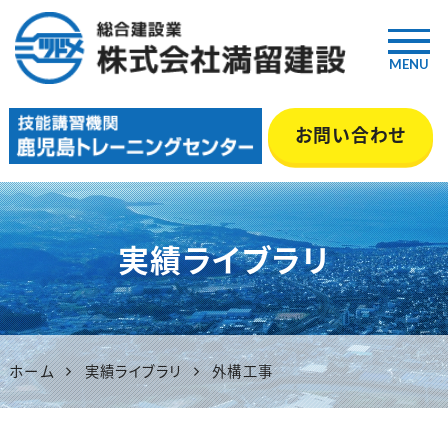
MENU
鹿児島の総合建設業『満留建
お問い合わせ
設』｜土木・舗装・型枠・管工事
等 いちき串木野市
実績ライブラリ
ホーム
実績ライブラリ
外構工事