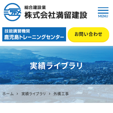
MENU
鹿児島の総合建設業『満留建
お問い合わせ
設』｜土木・舗装・型枠・管工事
等 いちき串木野市
実績ライブラリ
ホーム
実績ライブラリ
外構工事