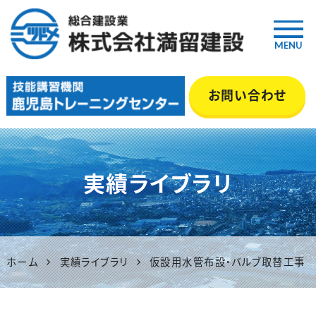
MENU
鹿児島の総合建設業『満留建
お問い合わせ
設』｜土木・舗装・型枠・管工事
等 いちき串木野市
実績ライブラリ
ホーム
実績ライブラリ
仮設用水管布設・バルブ取替工事