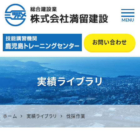
MENU
鹿児島の総合建設業『満留建
お問い合わせ
設』｜土木・舗装・型枠・管工事
等 いちき串木野市
実績ライブラリ
ホーム
実績ライブラリ
伐採作業