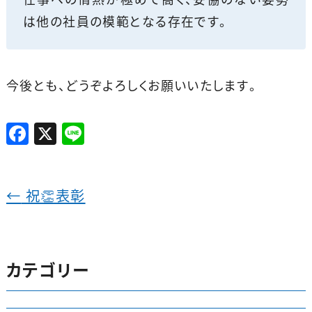
は他の社員の模範となる存在です。
今後とも、どうぞよろしくお願いいたします。
F
X
Li
a
n
c
e
e
←
祝👏表彰
b
o
o
カテゴリー
k