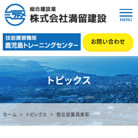
MENU
鹿児島の総合建設業『満留建
お問い合わせ
設』｜土木・舗装・型枠・管工事
等 いちき串木野市
トピックス
ホーム
トピックス
祝👏従業員表彰