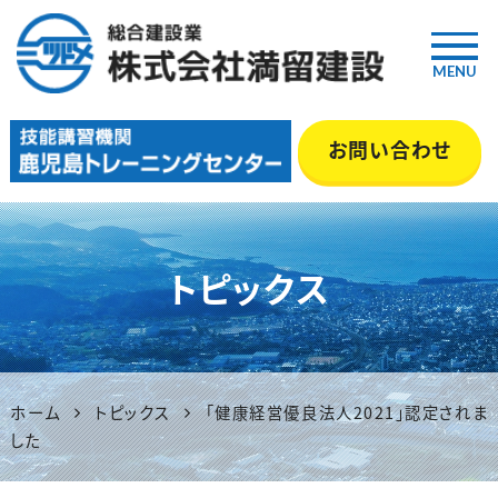
MENU
鹿児島の総合建設業『満留建
お問い合わせ
設』｜土木・舗装・型枠・管工事
等 いちき串木野市
トピックス
ホーム
トピックス
「健康経営優良法人2021」認定されま
した