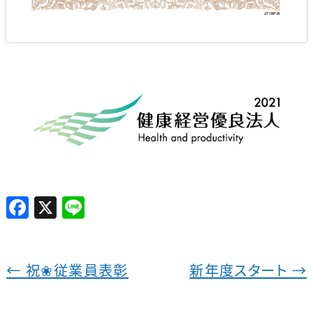
F
X
Li
a
n
c
e
e
←
祝❀従業員表彰
新年度スタート
→
b