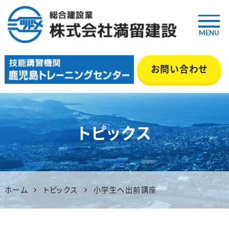
MENU
鹿児島の総合建設業『満留建
お問い合わせ
設』｜土木・舗装・型枠・管工事
等 いちき串木野市
トピックス
ホーム
トピックス
小学生へ出前講座