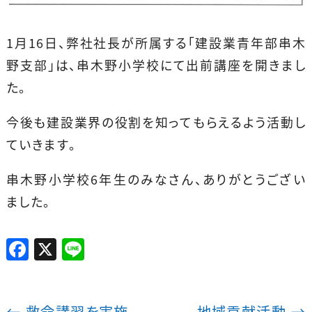
1月16日、弊社社長が所属する「建設業青年部串木
野支部」は、串木野小学校にて出前講座を開きまし
た。
今後も建設業界の役割を知ってもらえるよう活動し
ていきます。
串木野小学校6年生のみなさん、ありがとうござい
ました。
F
X
Li
a
n
c
e
←
救命講習を実施
地域貢献活動
→