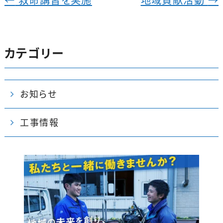
e
b
o
o
カテゴリー
k
お知らせ
工事情報